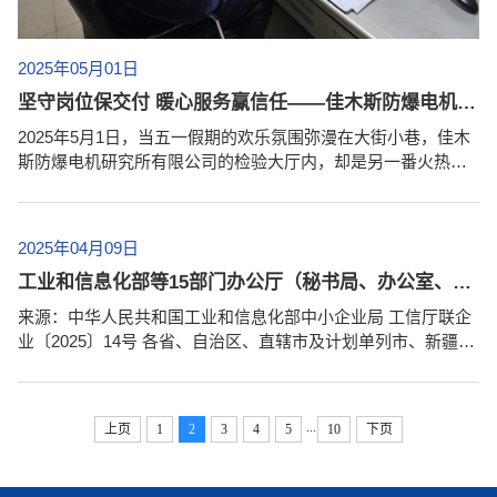
2025年05月01日
坚守岗位保交付 暖心服务赢信任——佳木斯防爆电机研究所有限公司五一假期服务客户纪实
2025年5月1日，当五一假期的欢乐氛围弥漫在大街小巷，佳木
斯防爆电机研究所有限公司的检验大厅内，却是另一番火热景
象。检验人员付永鹏、蒋宏朔主动放弃休假，用专业与坚守以
及轰鸣的设备，在这个假期奏响了“客户至上” 的奋斗乐章。 灯
火通明的检验大厅：用责任守护客户承诺 5月1日上午8点，检
2025年04月09日
验员付永鹏的电脑屏幕上，防爆检测系统的实时数据正不断跳
工业和信息化部等15部门办公厅（秘书局、办公室、综合司）关于促进中小企业提升合规意识加强合规管理的指导意见
动。“这套系统能精准捕捉电机防爆性能的每一个参数，确保检
测结果既高效又安全。...
来源：中华人民共和国工业和信息化部中小企业局 工信厅联企
业〔2025〕14号 各省、自治区、直辖市及计划单列市、新疆生
产建设兵团中小企业主管部门、党委宣传部、网信办、财政厅
（局）、人力资源社会保障厅（局）、生态环境厅（局）、商
务主管部门、应急管理厅（局）、市场监管局（厅、委）、知
...
上页
1
2
3
4
5
10
下页
识产权局、总工会、工商联、贸促会；中国人民银行上海总
部，各省、自治区、直辖市及计划单列市分行；国家外汇管理
局各省、自治区、直辖市、...