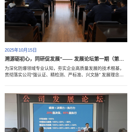
2025年10月15日
溯源砺初心，同研促发展”—— 发展论坛第一期（第五讲）暨防爆理论历史、基础知识专题分享会成功举办
为深化防爆领域专业认知，夯实企业高质量发展的技术根基，
贯彻落实公司“强认证、精检测、严标准、兴文脉” 发展理念，2
025年10月14日，佳木斯防爆电机研究所有限公司“溯源砺初
心，同研促发展”企业发展论坛第一期（第五讲）暨防爆理论历
史、基础知识专题分享在公司三楼大会议室如期举行，无锡分
公司员工及出差员工通过网络形式参会，实现全员同步学习、
深度交流。本次专题分享会由书记、执行董事、总经理王立名
主持，根据王立名同志的指示，...