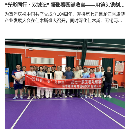
“光影同行・双城记” 摄影赛圆满收官——用镜头镌刻初心，以影像共筑华章
为热烈庆祝中国共产党成立104周年，迎接第七届黑龙江省旅游
产业发展大会在佳木斯盛大召开，同时深化佳木斯、无锡两地
职工文化交流，由佳木斯防爆电机研究所有限公司党支部精心
策划主办，公司工会、团支部协办的“光影同行・双城记”企业文
化交流摄影赛于7月2日圆满落下帷幕。 李思航 《平安树》 拍
摄于佳木斯市外滩公园 自赛事启动以来，两地职工积极响应，
纷纷化身 “追光者”，用镜头捕捉城市与企业的动人瞬间。佳木
斯赛区的作品中，...